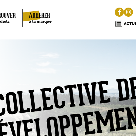
ROUVER
ADHÉRER
oduits
à la marque
ACTUS