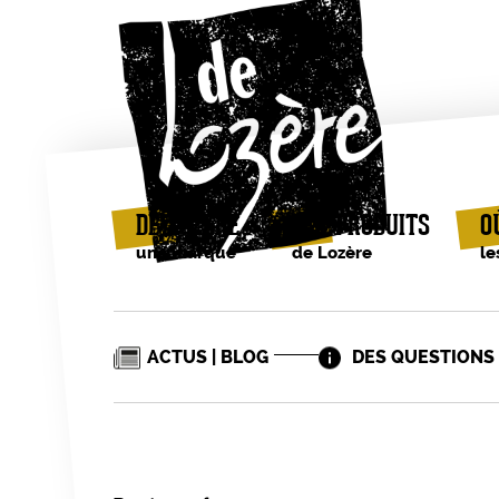
DE LOZÈRE
LES PRODUITS
O
une marque
de Lozère
le
ACTUS | BLOG
DES QUESTIONS 