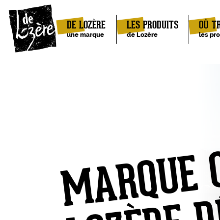
DE LOZÈRE
LES PRODUITS
OÙ T
une marque
de Lozère
les pr