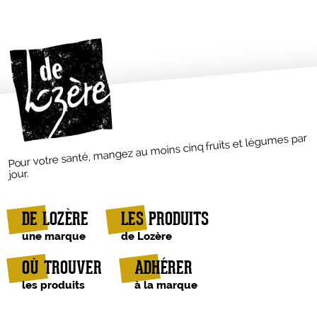
Pour votre santé, mangez au moins cinq fruits et légumes par
jour.
DE LOZÈRE
LES PRODUITS
une marque
de Lozère
OÙ TROUVER
ADHÉRER
les produits
à la marque