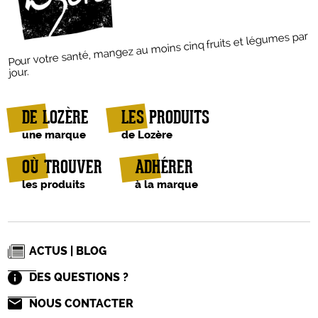
Pour votre santé, mangez au moins cinq fruits et légumes par
jour.
DE LOZÈRE
LES PRODUITS
une marque
de Lozère
OÙ TROUVER
ADHÉRER
les produits
à la marque
ACTUS | BLOG
DES QUESTIONS ?
NOUS CONTACTER