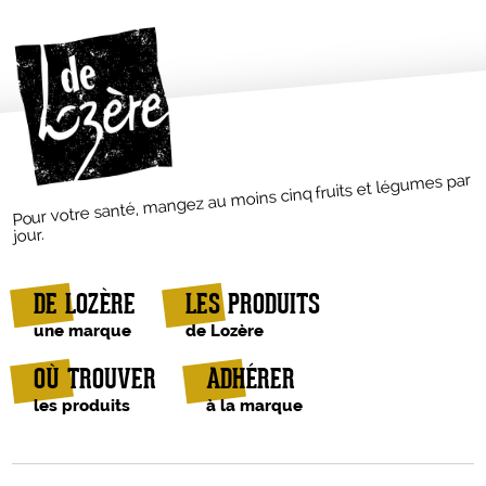
Pour votre santé, mangez au moins cinq fruits et légumes par
jour.
DE LOZÈRE
LES PRODUITS
une marque
de Lozère
OÙ TROUVER
ADHÉRER
les produits
à la marque