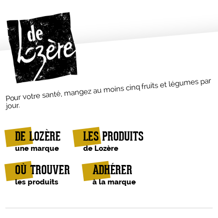
Pour votre santé, mangez au moins cinq fruits et légumes par
jour.
DE LOZÈRE
LES PRODUITS
une marque
de Lozère
OÙ TROUVER
ADHÉRER
les produits
à la marque