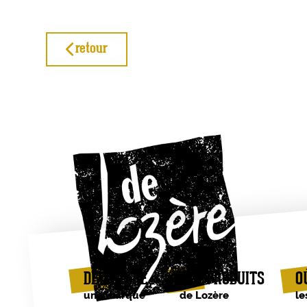
retour
DE LOZÈRE
LES PRODUITS
O
une marque
de Lozère
le