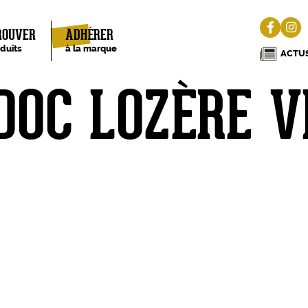
ROUVER
ADHÉRER
oduits
à la marque
ACTUS
DOC LOZÈRE V