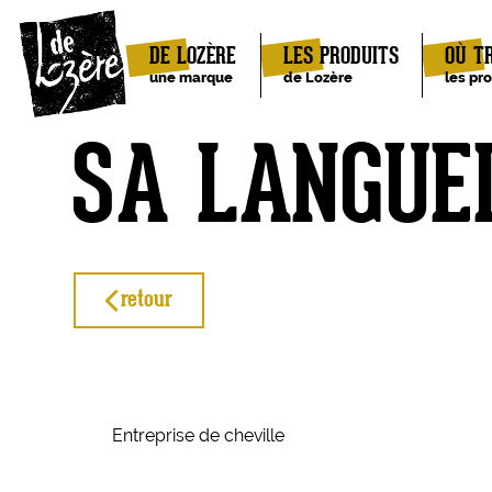
DE LOZÈRE
LES PRODUITS
OÙ T
une marque
de Lozère
les pr
SA LANGUE
retour
Entreprise de cheville